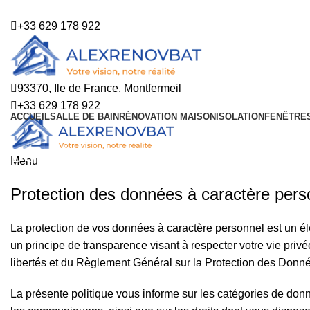
ADD ANYTHING HERE OR JUST REMOVE IT…
+33 629 178 922
93370, Ile de France, Montfermeil
+33 629 178 922
ACCUEIL
SALLE DE BAIN
RÉNOVATION MAISON
ISOLATION
FENÊTRE
Données personnelles & Cookies
Menu
Protection des données à caractère pers
La protection de vos données à caractère personnel est un él
un principe de transparence visant à respecter votre vie priv
libertés et du Règlement Général sur la Protection des Don
La présente politique vous informe sur les catégories de donn